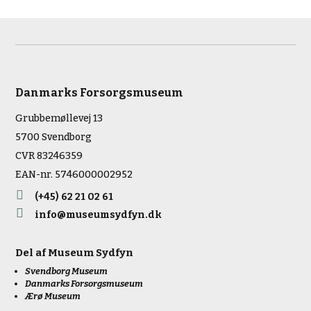
Danmarks Forsorgsmuseum
Grubbemøllevej 13
5700 Svendborg
CVR 83246359
EAN-nr. 5746000002952

(+45) 62 21 02 61

info@museumsydfyn.dk
Del af
Museum Sydfyn
Svendborg Museum
Danmarks Forsorgsmuseum
Ærø Museum