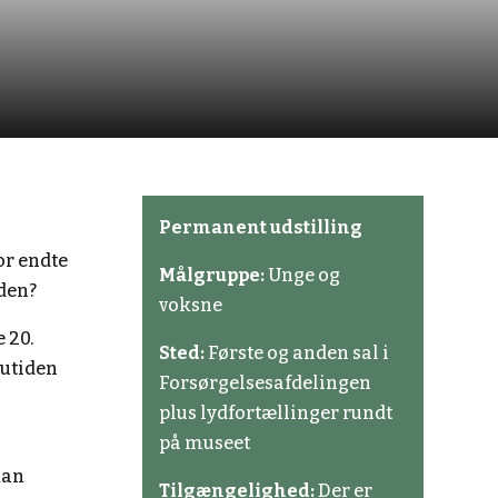
Permanent udstilling
or endte
Målgruppe:
Unge og
rden?
voksne
 20.
Sted:
Første og anden sal i
nutiden
Forsørgelsesafdelingen
plus lydfortællinger rundt
på museet
kan
Tilgængelighed:
Der er