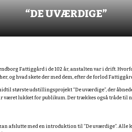
“DE UVÆRDIGE”
dborg Fattiggård i de 102 år, anstalten var i drift. Hvorf
er, og hvad skete der med dem, efter de forlod Fattiggå
til største udstillingsprojekt “De uværdige”, der åbnede
har været lukket for publikum. Der trækkes også tråde til 
an afslutte med en introduktion til “De uværdige”. Alle 