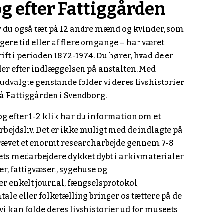
og efter Fattiggården
 du også tæt på 12 andre mænd og kvinder, som
ngere tid eller af flere omgange – har været
drift i perioden 1872-1974. Du hører, hvad de er
der efter indlæggelsen på anstalten. Med
 udvalgte genstande folder vi deres livshistorier
på Fattiggården i Svendborg.
 og efter 1-2 klik har du information om et
bejdsliv. Det er ikke muligt med de indlagte på
krævet et enormt researcharbejde gennem 7-8
ts medarbejdere dykket dybt i arkivmaterialer
ner, fattigvæsen, sygehuse og
er enkelt journal, fængselsprotokol,
ale eller folketælling bringer os tættere på de
vi kan folde deres livshistorier ud for museets