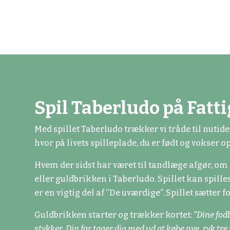
Spil Taberludo på Fatt
Med spillet Taberludo trækker vi tråde til nutid
hvor på livets spilleplade, du er født og vokser op
Hvem der sidst har været til tandlæge afgør, om 
eller guldbrikken i Taberludo. Spillet kan spill
er en vigtig del af “De uværdige”. Spillet sætter 
Guldbrikken starter og trækker kortet:
“Dine fodb
stykker. Din far tager dig med ud at købe nye, ryk tre 