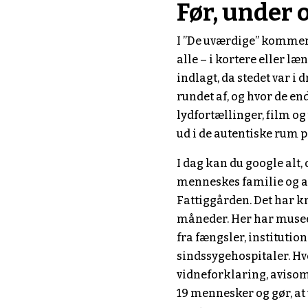
Før, under 
I ”De uværdige” kommer
alle – i kortere eller læ
indlagt, da stedet var i 
rundet af, og hvor de en
lydfortællinger, film og
ud i de autentiske rum 
I dag kan du google alt,
menneskes familie og ar
Fattiggården. Det har 
måneder. Her har musee
fra fængsler, institutio
sindssygehospitaler. Hv
vidneforklaring, avisomt
19 mennesker og gør, at 