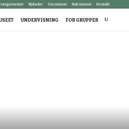
rrangementer
Nyheder
Om museet
Støt museet
Kontakt
USEET
UNDERVISNING
FOR GRUPPER