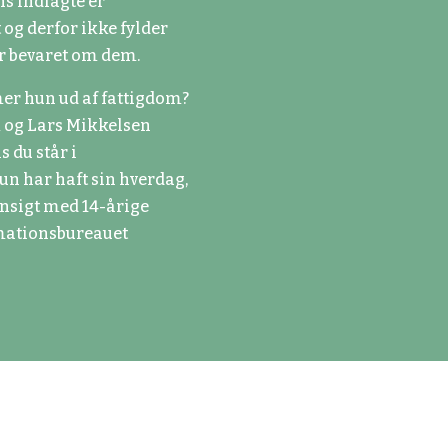
ns indlagte er
 og derfor ikke fylder
 er bevaret om dem.
r hun ud af fattigdom?
k og Lars Mikkelsen
 du står i
un har haft sin hverdag,
 ansigt med 14-årige
imationsbureauet