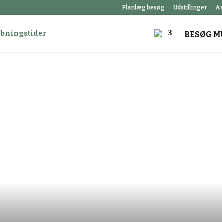
Planlæg besøg
Udstillinger
A
åbningstider
BESØG M