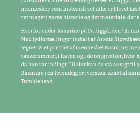
i anstaltens autentiske omgivelser. Fattiggårde
mennesker, som historisk set ikke er blevet hørt
ret meget i vores historie og det materiale, der
Hvorfor ender Rasmine på Fattiggården? Komme
Med lydfortællinger indtalt af Anette Støvelbæ
tegner vi et portræt af mennesket Rasmine, mens
vaskerummet, i haven og i de omgivelser, hvor h
da hun var indlagt. Til slut kan du stå ansigt til
Rasmine i en levendegjort version, skabt af an
Tumblehead.