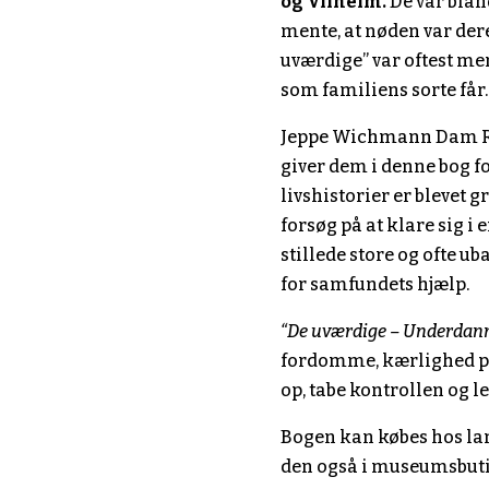
og Vilhelm.
De var blan
mente, at nøden var dere
uværdige” var oftest me
som familiens sorte får.
Jeppe Wichmann Dam 
giver dem i denne bog f
livshistorier er blevet
forsøg på at klare sig i
stillede store og ofte u
for samfundets hjælp.
“De uværdige – Underdan
fordomme, kærlighed på
op, tabe kontrollen og le
Bogen kan købes hos la
den også i museumsbut