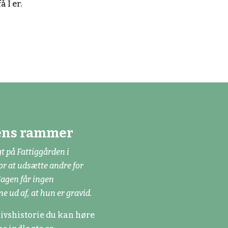
 I er.
dens rammer
t på Fattiggården i
or at udsætte andre for
Sagen får ingen
 ud af, at hun er gravid.
ivshistorie du kan høre