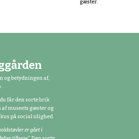
gæster.
iggården
en og betydningen af,
.
du får den sorte brik
es af museets gæster og
fokus på social ulighed.
oldstøvler er gået i
felter tilbage”
. Den sorte