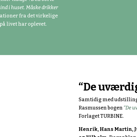
 ind i huset. Måske drikker
uationer fra det virkelige
å livet har oplevet.
“De uværdi
Samtidig med udstilli
Rasmussen bogen
“De u
Forlaget TURBINE.
Henrik, Hans Martin, Ju