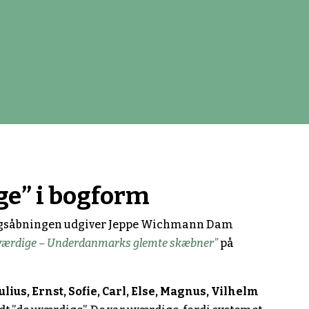
ge” i bogform
ngsåbningen udgiver Jeppe Wichmann Dam
værdige – Underdanmarks glemte skæbner”
på
lius, Ernst, Sofie, Carl, Else, Magnus, Vilhelm