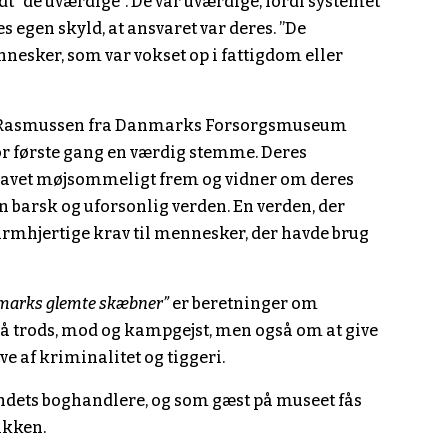
dt ”de uværdige”. De var uværdige, fordi systemet
s egen skyld, at ansvaret var deres. ”De
nnesker, som var vokset op i fattigdom eller
Rasmussen fra Danmarks Forsorgsmuseum
or første gang en værdig stemme. Deres
 gravet møjsommeligt frem og vidner om deres
 en barsk og uforsonlig verden. En verden, der
barmhjertige krav til mennesker, der havde brug
marks glemte skæbner”
er beretninger om
 trods, mod og kampgejst, men også om at give
ve af kriminalitet og tiggeri.
ndets boghandlere, og som gæst på museet fås
ikken.