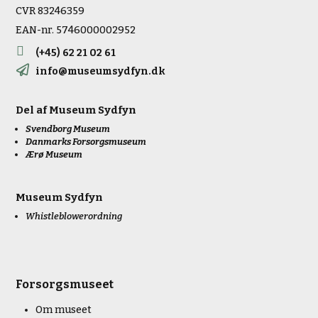
CVR 83246359
EAN-nr. 5746000002952

(+45) 62 21 02 61

info@museumsydfyn.dk
Del af
Museum Sydfyn
Svendborg Museum
Danmarks Forsorgsmuseum
Ærø Museum
Museum Sydfyn
Whistleblowerordning
Forsorgsmuseet
Om museet