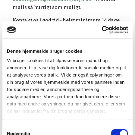
mails så hurtigt som muligt.
Kontakt os i god tid - helst minimum 14 dage
før jeres besøg. Især hvis I kommer i maj, juni,
august, september og oktober, hvor mange
besøger museet.
Denne hjemmeside bruger cookies
Vær opmærksom på, at din forespørgsel først
Vi bruger cookies til at tilpasse vores indhold og
er en gyldig aftale, når du har modtaget en
annoncer, til at vise dig funktioner til sociale medier og til
ordrebekræftelse fra museet.
at analysere vores trafik. Vi deler også oplysninger om
din brug af vores hjemmeside med vores partnere inden
for sociale medier, annonceringspartnere og
ÆNDRINGER OG AFBUD
analysepartnere. Vores partnere kan kombinere disse
data med andre oplysninger, du har givet dem, eller som
BETALING
de har indsamlet fra din brug af deres tjenester.
Samtykkevalg
BESØG PÅ EGEN HÅND
Nødvendig