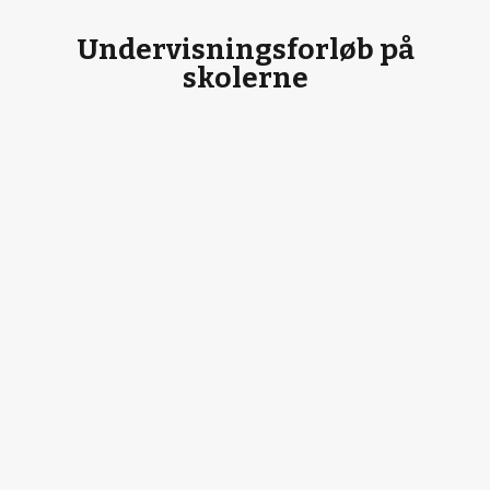
Undervisningsforløb på
skolerne
STEMMER FRA SÆR- OG
ÅNDSSVAGEFORSORGEN
Gratis undervisningsmateriale og
lærervejledning
SE MERE…