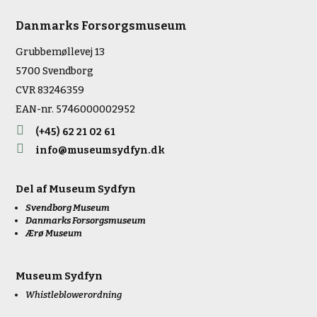
Danmarks Forsorgsmuseum
Grubbemøllevej 13
5700 Svendborg
CVR 83246359
EAN-nr. 5746000002952

(+45) 62 21 02 61

info@museumsydfyn.dk
Del af
Museum Sydfyn
Svendborg Museum
Danmarks Forsorgsmuseum
Ærø Museum
Museum Sydfyn
Whistleblowerordning