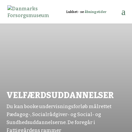
Lukket - se
åbningstider
VELFÆRDSUDDANNELSER
Du kan booke undervisningsforløb målrettet
Pædagog-, Socialrådgiver- og Social- og
Sundhedsuddannelserne. De foregår i
Fattiggårdens rammer