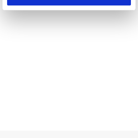
den kontekst”.
Anna Gabriel Top, februar 2026
Når I kommer til en rundvisning eller et
undervisningsforløb, er I velkomne til selv at
udforske Fattiggården eller besøge
Museumshaven.