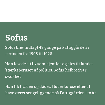
Sofus
Sofus blev indlagt 48 gange på Fattiggården i
perioden fra 1908 til 1928.
Han levede sit liv som hjemløs og blev tit fundet
’stærkt beruset’ af politiet. Sofus’ helbred var
svækket.
Han fik træben og døde af tuberkulose efter at
have været sengeliggende på Fattiggården i to år.