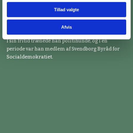
Tillad valgte
Han iværksatte forbedringer af de fysiske
faciliteter på Fattiggården, samtidig med at han
Afvis
stræbte efter at holde driftsudgifterne nede.
I sin fritid trænede han politihunde, og i en
periode var han medlem af Svendborg Byråd for
Socialdemokratiet.