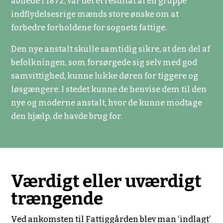
åbnede i 1872, var det et resultat af en gruppe
indflydelsesrige mænds store ønske om at
forbedre forholdene for sognets fattige.
Den nye anstalt skulle samtidig sikre, at den del af
befolkningen, som forsørgede sig selv med god
samvittighed, kunne lukke døren for tiggere og
løsgængere. I stedet kunne de henvise dem til den
nye og moderne anstalt, hvor de kunne modtage
den hjælp, de havde brug for.
Værdigt eller uværdigt
trængende
Ved ankomsten til Fattiggården blev man ‘indlagt’