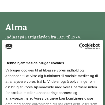
Alma
Indlagt på Fattiggården fra 1929 til 1974.
Alma havde tidligere arbejdet som husassistent
for lokale familier, inden hun kom til
Fattiggården, hvor hun vaskede trapper.
Denne hjemmeside bruger cookies
Efter stedets lukning flyttede Alma på plejehjem.
Vi bruger cookies til at tilpasse vores indhold og
annoncer, til at vise dig funktioner til sociale medier og til
at analysere vores trafik. Vi deler også oplysninger om
din brug af vores hjemmeside med vores partnere inden
for sociale medier, annonceringspartnere og
analysepartnere. Vores partnere kan kombinere disse
data med andre oplysninger, du har givet dem, eller som