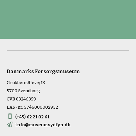
Danmarks Forsorgsmuseum
Grubbemøllevej 13
5700 Svendborg
CVR 83246359
EAN-nr. 5746000002952

(+45) 62 21 02 61

info@museumsydfyn.dk