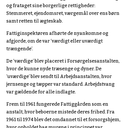
og frataget sine borgerlige rettigheder:
Stemmeret, ejendomsret, værgemål over ens børn
samt retten til ægteskab.
Fattiginspektøren afhørte de nyankomne og
afgjorde, om de var ‘værdigt eller uværdigt
trængende’.
De ‘værdige’ blev placeret i Forsørgelsesanstalten,
hvor de kunne nyde træsenge og dyner. De
‘uværdige’ blev sendt til Arbejdsanstalten, hvor
jernsenge og tæpper var standard. Arbejdstvang
var gældende for alle indlagte.
Frem til 1961 fungerede Fattiggården som en
anstalt, hvor beboerne mistede deres frihed. Fra
1961 til 1974 blev det omdannet til et forsorgshjem,
hvor opholdet bag murene i princippet var