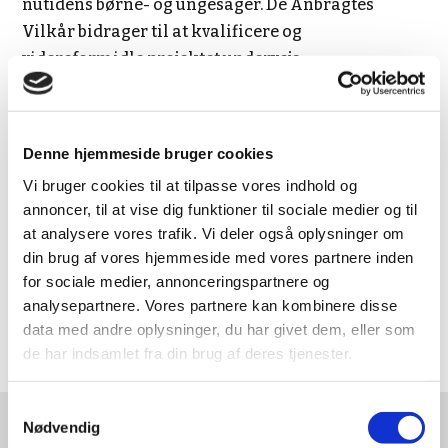
nutidens børne- og ungesager. De Anbragtes
Vilkår bidrager til at kvalificere og
videreformidle projektet undervejs.
Projektet løber i perioden 2022-2026, og er
realiseret med økonomisk støtte fra Finanslovens
Denne hjemmeside bruger cookies
reserve til social-, sundheds- og
arbejdsmarkedsområdet, samt Aage og Johanne
Vi bruger cookies til at tilpasse vores indhold og
Louis-Hansens Fond og Augustinus Fonden.
annoncer, til at vise dig funktioner til sociale medier og til
at analysere vores trafik. Vi deler også oplysninger om
Projektet løber frem til 31. maj 2026.
din brug af vores hjemmeside med vores partnere inden
for sociale medier, annonceringspartnere og
analysepartnere. Vores partnere kan kombinere disse
Se mere om Retten til egen historie
data med andre oplysninger, du har givet dem, eller som
de har indsamlet fra din brug af deres tjenester.
Samtykkevalg
Nødvendig