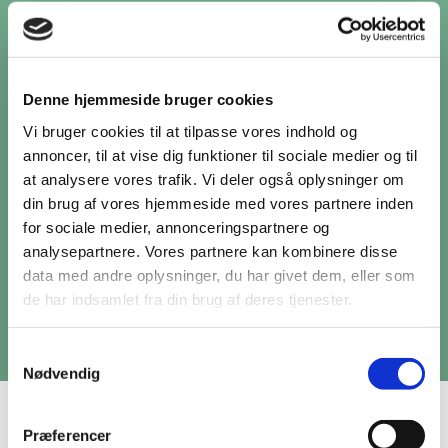
Forsorgsmuseum, rundt i udstillingen ”Efter
børnehjemmet.”
Udstillingen skildrer, hvordan man som tidligere
Denne hjemmeside bruger cookies
børnehjemsbarn bærer fortiden med sig hele livet
Vi bruger cookies til at tilpasse vores indhold og
igennem.
annoncer, til at vise dig funktioner til sociale medier og til
Nogen skaber mening i deres egen historie ved at grave
at analysere vores trafik. Vi deler også oplysninger om
i fortidens journaler og billeder og på den måde fylde
din brug af vores hjemmeside med vores partnere inden
for sociale medier, annonceringspartnere og
huller i hukommelsen. Andre river, ligesom Peer
analysepartnere. Vores partnere kan kombinere disse
Balken, deres ”Berlinmur” ned ved at fortælle deres
data med andre oplysninger, du har givet dem, eller som
historie til andre. Tilfælles har de, at et ophold på
de har indsamlet fra din brug af deres tjenester.
børnehjem hænger ved resten af livet – både i fysiske
minder og mentale erindringer.
Samtykkevalg
Nødvendig
Præferencer