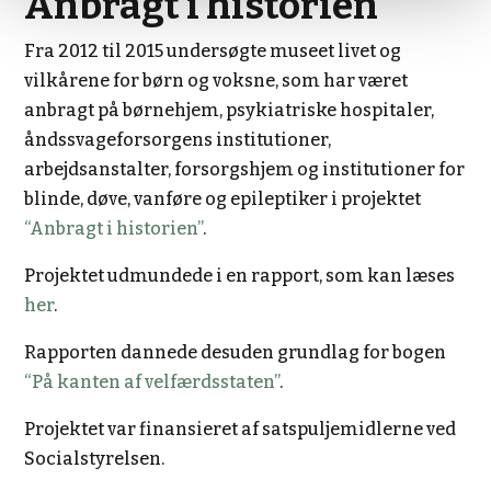
Anbragt i historien
Fra 2012 til 2015 undersøgte museet livet og
vilkårene for børn og voksne, som har været
anbragt på børnehjem, psykiatriske hospitaler,
åndssvageforsorgens institutioner,
arbejdsanstalter, forsorgshjem og institutioner for
blinde, døve, vanføre og epileptiker i projektet
“Anbragt i historien”
.
Projektet udmundede i en rapport, som kan læses
her
.
Rapporten dannede desuden grundlag for bogen
“På kanten af velfærdsstaten”
.
Projektet var finansieret af satspuljemidlerne ved
Socialstyrelsen.