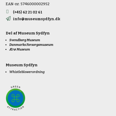
EAN-nr. 5746000002952

(+45) 62 21 02 61

info@museumsydfyn.dk
Del af
Museum Sydfyn
Svendborg Museum
Danmarks Forsorgsmuseum
Ærø Museum
Museum Sydfyn
Whistleblowerordning