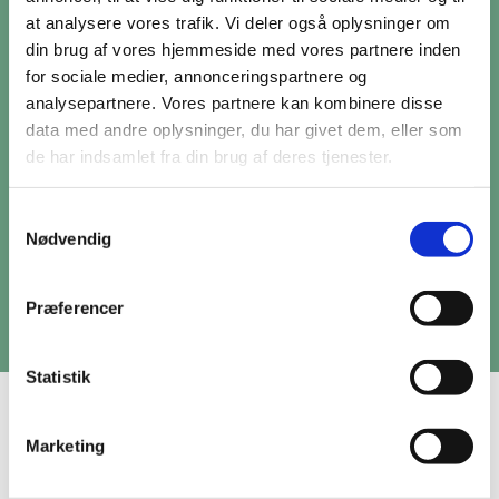
kaffe får de grøntsagerne til at vokse og haven til
at analysere vores trafik. Vi deler også oplysninger om
at blomstre.
din brug af vores hjemmeside med vores partnere inden
for sociale medier, annonceringspartnere og
De dyrker haven – som altid – uden brug af kunstig
analysepartnere. Vores partnere kan kombinere disse
vanding, gødning eller gift. Nogle af afgrøderne,
data med andre oplysninger, du har givet dem, eller som
f.eks. kartofler, gulerødder og løg, videregives til
de har indsamlet fra din brug af deres tjenester.
elever på Sydfyns Fri Fagskole. Som en del af
elevernes skoleforløb forarbejder de afgrøderne.
Samtykkevalg
Nødvendig
Hver efterår kommer de forbi museet med deres
suppevogn og serverer den lækreste
grøntsagssuppe for museets gæster.
Præferencer
Statistik
Autencitet
Marketing
Museets tekniske afdeling sørger løbende for