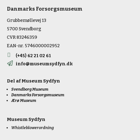
Danmarks Forsorgsmuseum
Grubbemøllevej 13
5700 Svendborg
CVR 83246359
EAN-nr. 5746000002952

(+45) 62 21 02 61

info@museumsydfyn.dk
Del af
Museum Sydfyn
Svendborg Museum
Danmarks Forsorgsmuseum
Ærø Museum
Museum Sydfyn
Whistleblowerordning