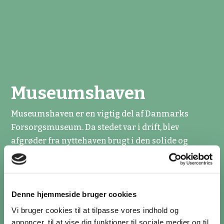
Museumshaven
Museumshaven er en vigtig del af Danmarks
Forsorgsmuseum. Da stedet var i drift, blev
afgrøder fra nyttehaven brugt i den solide og
nærende kostplan. Haven blev passet af indlagte
på Fattiggården.
I dag passes nytte- og prydhaven af
Denne hjemmeside bruger cookies
Museumshavens Venner (en gruppe af frivillige).
Vi bruger cookies til at tilpasse vores indhold og
Gennem hårdt arbejde, sammenhold og masser af
annoncer, til at vise dig funktioner til sociale medier og til