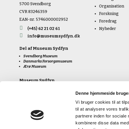
5700 Svendborg
Organisation
CVR 83246359
Forskning
EAN-nr. 5746000002952
Foredrag

(+45) 62 21 02 61
Nyheder

info@museumsydfyn.dk
Del af
Museum Sydfyn
Svendborg Museum
Danmarks Forsorgsmuseum
Ærø Museum
Museum Sydfyn
Whistleblowerordning
Denne hjemmeside bruger
Vi bruger cookies til at til
til at analysere vores tra
partnere inden for sociale
kombinere disse data med a