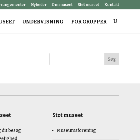
rrangementer
Nyheder
Om museet
Støt museet
Kontakt
USEET
UNDERVISNING
FOR GRUPPER
Søg
seet
Støt museet
 dit besøg
Museumsforening
gelighed