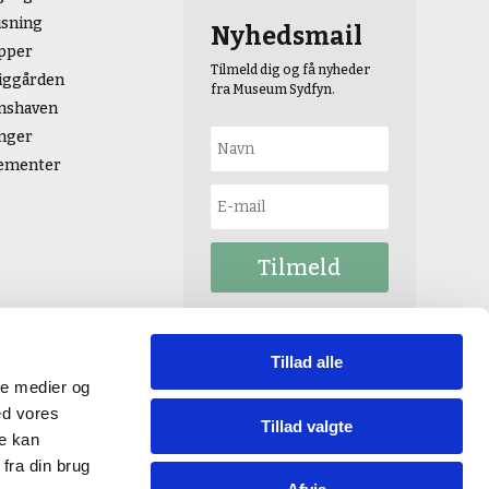
isning
Nyhedsmail
pper
Tilmeld dig og få nyheder
iggården
fra Museum Sydfyn.
shaven
inger
ementer
Tilmeld
Tillad alle
ale medier og
ed vores
Tillad valgte
re kan
fra din brug