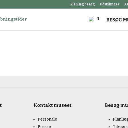
Planlæg besøg
Udstillinger
A
åbningstider
BESØG M
t
Kontakt museet
Besøg mu
Personale
Planlæg
Presse
Tilgæn